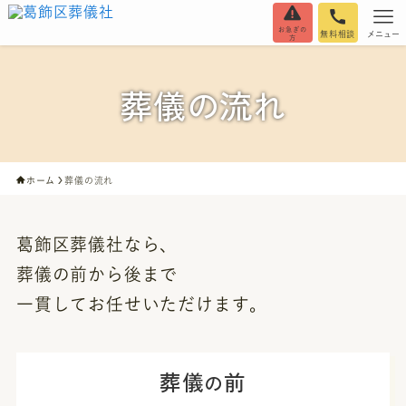
お急ぎの
無料相談
メニュー
方
葬儀の流れ
ホーム
葬儀の流れ
葛飾区葬儀社なら、
葬儀の前から後まで
一貫してお任せいただけます。
葬儀
前
の