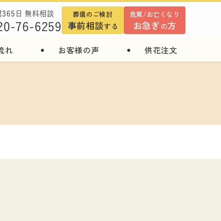
葬儀のご検討
危篤/お亡くなり
間365日 無料相談
事前相談
お急ぎ
方
20-76-6259
する
の
流れ
お客様の声
供花注文