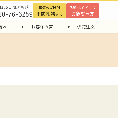
葬儀のご検討
危篤/お亡くなり
間365日 無料相談
事前相談
お急ぎ
方
20-76-6259
する
の
流れ
お客様の声
供花注文